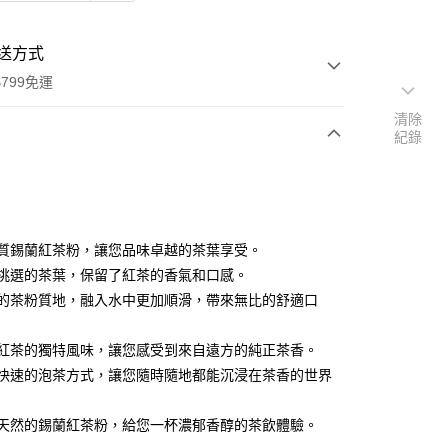
送方式
799免運
清除
紀錄
次付款
期付款
0 利率 每期
NT$66
21家銀行
高品質錫蘭紅茶粉，讓您品味卓越的茶葉享受。
庫商業銀行
第一商業銀行
精心挑選的茶葉，保留了紅茶的香氣和口感。
業銀行
彰化商業銀行
細緻的茶粉質地，融入水中更加順滑，帶來無比的舒適口
業儲蓄銀行
台北富邦商業銀行
華商業銀行
兆豐國際商業銀行
錫蘭紅茶的獨特風味，讓您感受到來自遠方的純正茶香。
小企業銀行
台中商業銀行
方便快速的泡茶方式，讓您隨時隨地都能沉浸在茶香的世界
台灣）商業銀行
華泰商業銀行
業銀行
遠東國際商業銀行
業銀行
永豐商業銀行
純正天然的錫蘭紅茶粉，給您一杯濃郁香醇的茶飲體驗。
業銀行
星展（台灣）商業銀行
50，滿NT$799(含以上)免運費