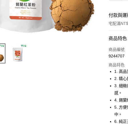
付款與運
宅配滿NT$
付款方式
商品特色
信用卡一
商品編號
9244707
信用卡分
商品特色
3 期 
1. 
合作金
2. 
LINE Pay
華南商
3. 
Apple Pay
上海商
感。
國泰世
4. 
臺灣中
5. 
匯豐（
運送方式
聯邦商
中。
台灣本島
元大商
6. 
玉山商
每筆NT$1