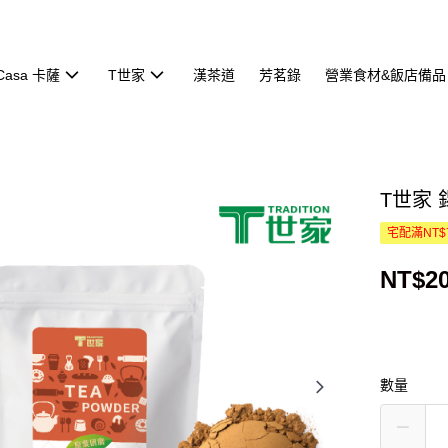
Casa 卡薩
T世家
漢茶道
芳茗錄
營業食材&飯店備品
T世家 
宅配滿NT$
NT$2
數量