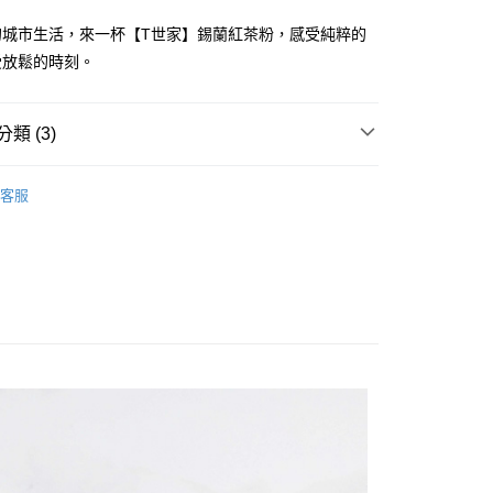
際商業銀行
中國信託商業銀行
的城市生活，來一杯【T世家】錫蘭紅茶粉，感受純粹的
湖、金門、馬祖、小琉球、綠島、蘭嶼）
天信用卡公司
受放鬆的時刻。
00
類 (3)
極致嚴選茶粉
客服
飯店備品
風味茶粉