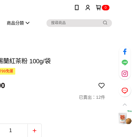
0
商品分類
錫蘭紅茶粉 100g/袋
799免運
00
已賣出：12件