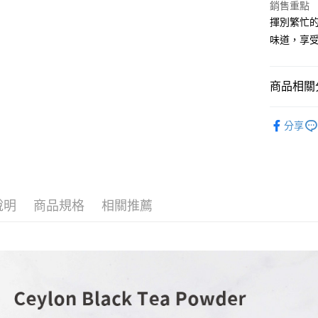
銷售重點
台新國
揮別繁忙
離島（澎
台灣樂
味道，享
每筆NT$3
商品相關分
T世家
分享
營業食材&
商品分類
說明
商品規格
相關推薦