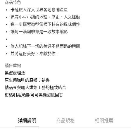
商品特色
合作金庫商業銀行
第一商業銀行
LINE Pay
卡薩旅人深入世界各地咖啡產區
華南商業銀行
彰化商業銀行
追尋小村小鎮的地理、歷史、人文脈動
Apple Pay
上海商業儲蓄銀行
台北富邦商業銀行
國泰世華商業銀行
兆豐國際商業銀行
進一步探索微型氣候下特有的風味個性
臺灣中小企業銀行
台中商業銀行
讓每一滴咖啡都是一段故事縮影
運送方式
匯豐（台灣）商業銀行
華泰商業銀行
台灣本島
聯邦商業銀行
遠東國際商業銀行
旅人記錄下一切的美好不期而遇的瞬間
元大商業銀行
永豐商業銀行
每筆NT$150，滿NT$799(含以上)免運費
並將這份美好，奉獻於你。
玉山商業銀行
星展（台灣）商業銀行
離島（澎湖、金門、馬祖、小琉球、綠島、蘭嶼）
台新國際商業銀行
中國信託商業銀行
銷售重點
台灣樂天信用卡公司
每筆NT$300
黑蜜處理法
原生態咖啡的原鄉：祕魯
精品豆與職人烘焙工藝的極致結合
柑橘明亮果酸/可可黑糖甜感回甘
詳細說明
商品規格
相關推薦