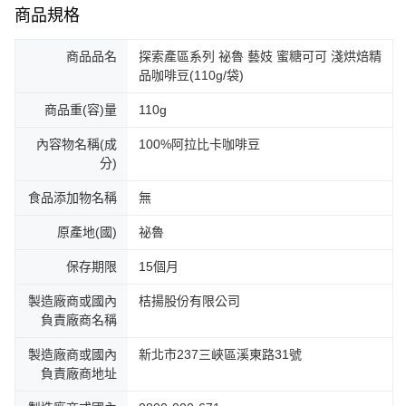
商品規格
商品品名
探索產區系列 祕魯 藝妓 蜜糖可可 淺烘焙精
品咖啡豆(110g/袋)
商品重(容)量
110g
內容物名稱(成
100%阿拉比卡咖啡豆
分)
食品添加物名稱
無
原產地(國)
祕魯
保存期限
15個月
製造廠商或國內
桔揚股份有限公司
負責廠商名稱
製造廠商或國內
新北市237三峽區溪東路31號
負責廠商地址