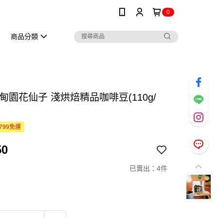
0
商品分類
甸園花仙子 淺烘焙精品咖啡豆(110g/
799免運
50
已賣出：4件