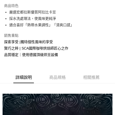
3 期 0 利率 每期
NT$230
21家銀行
商品特色
合作金庫商業銀行
第一商業銀行
LINE Pay
嚴選宏都拉斯優質阿拉比卡豆
華南商業銀行
彰化商業銀行
採水洗處理法，使風味更純淨
Apple Pay
上海商業儲蓄銀行
台北富邦商業銀行
國泰世華商業銀行
兆豐國際商業銀行
適合喜好「熱帶水果調性」「清爽口感」
臺灣中小企業銀行
台中商業銀行
運送方式
銷售重點
匯豐（台灣）商業銀行
華泰商業銀行
台灣本島
聯邦商業銀行
遠東國際商業銀行
探索享受 |獨特個性風味的享受
元大商業銀行
永豐商業銀行
每筆NT$150，滿NT$799(含以上)免運費
賢巧之粹 | SCA國際咖啡烘焙師匠心之作
玉山商業銀行
星展（台灣）商業銀行
品質穩定｜使用德國頂級烘豆設備
離島（澎湖、金門、馬祖、小琉球、綠島、蘭嶼）
台新國際商業銀行
中國信託商業銀行
台灣樂天信用卡公司
每筆NT$300
詳細說明
商品規格
相關推薦