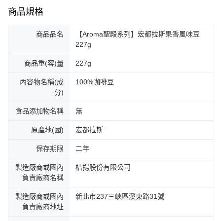
商品規格
商品品名
【Aroma聖殿系列】宏都拉斯果香風味豆
227g
商品重(容)量
227g
內容物名稱(成
100%咖啡豆
分)
食品添加物名稱
無
原產地(國)
宏都拉斯
保存期限
二年
製造廠商或國內
桔揚股份有限公司
負責廠商名稱
製造廠商或國內
新北市237三峽區溪東路31號
負責廠商地址