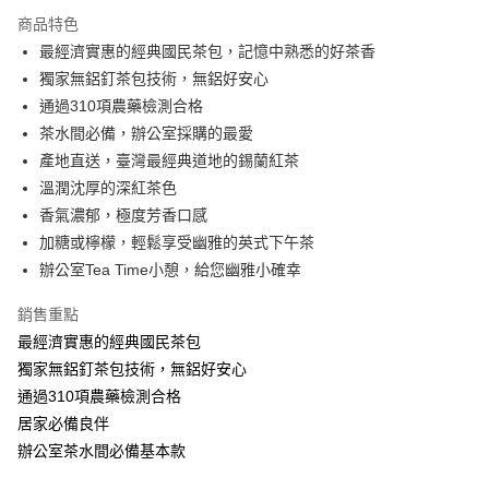
3 期 0 利率 每期
NT$46
21家銀行
商品特色
合作金庫商業銀行
第一商業銀行
LINE Pay
最經濟實惠的經典國民茶包，記憶中熟悉的好茶香
華南商業銀行
彰化商業銀行
獨家無鋁釘茶包技術，無鋁好安心
Apple Pay
上海商業儲蓄銀行
台北富邦商業銀行
國泰世華商業銀行
兆豐國際商業銀行
通過310項農藥檢測合格
臺灣中小企業銀行
台中商業銀行
茶水間必備，辦公室採購的最愛
運送方式
匯豐（台灣）商業銀行
華泰商業銀行
產地直送，臺灣最經典道地的錫蘭紅茶
台灣本島
聯邦商業銀行
遠東國際商業銀行
溫潤沈厚的深紅茶色
元大商業銀行
永豐商業銀行
每筆NT$150，滿NT$799(含以上)免運費
香氣濃郁，極度芳香口感
玉山商業銀行
星展（台灣）商業銀行
離島（澎湖、金門、馬祖、小琉球、綠島、蘭嶼）
加糖或檸檬，輕鬆享受幽雅的英式下午茶
台新國際商業銀行
中國信託商業銀行
台灣樂天信用卡公司
辦公室Tea Time小憩，給您幽雅小確幸
每筆NT$300
銷售重點
最經濟實惠的經典國民茶包
獨家無鋁釘茶包技術，無鋁好安心
通過310項農藥檢測合格
居家必備良伴
辦公室茶水間必備基本款