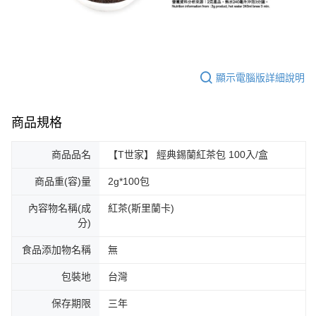
顯示電腦版詳細說明
商品規格
商品品名
【T世家】 經典錫蘭紅茶包 100入/盒
商品重(容)量
2g*100包
內容物名稱(成
紅茶(斯里蘭卡)
分)
食品添加物名稱
無
包裝地
台灣
保存期限
三年