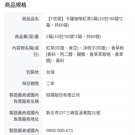
商品規格
商品品名
【T世家】卡薩咖啡紅茶2箱(10包*30袋*2
箱，共60袋)
商品重(容)量
2箱(10包*30袋*2箱，共60袋)
內容物名稱(成
紅茶(印度、肯亞)、決明子(印度)、香草粉
分)
[香料、丙二醇、糊精、香草萃取物、香草
精]、香料
包裝地
台灣
保存期限
二年
製造廠商或國內
桔揚股份有限公司
負責廠商名稱
製造廠商或國內
新北市237三峽區溪東路31號
負責廠商地址
製造廠商或國內
0800-000-671