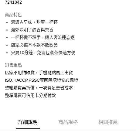
7241842
3 期 0 利率 每期
NT$2,106
21家銀行
商品特色
合作金庫商業銀行
第一商業銀行
LINE Pay
濃濃古早味，甜蜜一杯杯
華南商業銀行
彰化商業銀行
濃郁決明子醇香與茶香
Apple Pay
上海商業儲蓄銀行
台北富邦商業銀行
國泰世華商業銀行
兆豐國際商業銀行
一杯杯愛不釋手，讓人客流連忘返
臺灣中小企業銀行
台中商業銀行
店家必備基本款不敗飲品
運送方式
匯豐（台灣）商業銀行
華泰商業銀行
只要10分鐘，免濾包煮茶快速方便
台灣本島
聯邦商業銀行
遠東國際商業銀行
元大商業銀行
永豐商業銀行
每筆NT$150，滿NT$799(含以上)免運費
銷售重點
玉山商業銀行
星展（台灣）商業銀行
店家不用怕缺貨，手機隨點馬上出貨
離島（澎湖、金門、馬祖、小琉球、綠島、蘭嶼）
台新國際商業銀行
中國信託商業銀行
ISO,HACCP,FSSC等國際認證安心保證
台灣樂天信用卡公司
每筆NT$300
整箱購買再折價，一次買足更省成本！
整箱購買可信用卡分期付款
詳細說明
商品規格
相關推薦