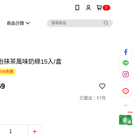
0
商品分類
治抹茶風味奶綠15入/盒
799免運
69
已賣出：57件