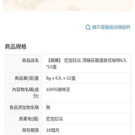
顯示電腦版詳細說明
商品規格
商品品名
【箱購】 尼加拉瓜 頂級莊園濾掛式咖啡6入
*12盒
商品重(容)量
8g x 6入 x 12盒
內容物名稱(成
100％咖啡豆
分)
食品添加物名稱
無
原產地(國)
尼加拉瓜
保存期限
18個月