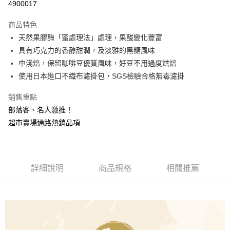
4900017
3 期 0 利率 每期
NT$396
21家銀行
商品特色
合作金庫商業銀行
第一商業銀行
LINE Pay
天然果膠酶「蜜處理法」處理，果酸變化豐富
華南商業銀行
彰化商業銀行
具有巧克力的香醇甜潤，及淡雅的黑糖風味
Apple Pay
上海商業儲蓄銀行
台北富邦商業銀行
國泰世華商業銀行
兆豐國際商業銀行
中淺焙，保留咖啡豆優質風味，好豆不用過度烘焙
臺灣中小企業銀行
台中商業銀行
使用日本進口不織布濾掛包，SGS檢驗合格無毒濾掛
運送方式
匯豐（台灣）商業銀行
華泰商業銀行
台灣本島
聯邦商業銀行
遠東國際商業銀行
銷售重點
元大商業銀行
永豐商業銀行
每筆NT$150，滿NT$799(含以上)免運費
部落客、名人激推！
玉山商業銀行
星展（台灣）商業銀行
超市賣場通路熱銷品項
離島（澎湖、金門、馬祖、小琉球、綠島、蘭嶼）
台新國際商業銀行
中國信託商業銀行
台灣樂天信用卡公司
每筆NT$300
詳細說明
商品規格
相關推薦