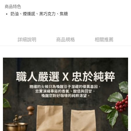
3 期 0 利率 每期
NT$3,500
21家銀行
商品特色
合作金庫商業銀行
第一商業銀行
LINE Pay
奶油、煙燻感、黑巧克力、焦糖
華南商業銀行
彰化商業銀行
Apple Pay
上海商業儲蓄銀行
台北富邦商業銀行
國泰世華商業銀行
兆豐國際商業銀行
臺灣中小企業銀行
台中商業銀行
運送方式
詳細說明
商品規格
相關推薦
匯豐（台灣）商業銀行
華泰商業銀行
台灣本島
聯邦商業銀行
遠東國際商業銀行
元大商業銀行
永豐商業銀行
每筆NT$150，滿NT$799(含以上)免運費
玉山商業銀行
星展（台灣）商業銀行
離島（澎湖、金門、馬祖、小琉球、綠島、蘭嶼）
台新國際商業銀行
中國信託商業銀行
台灣樂天信用卡公司
每筆NT$300