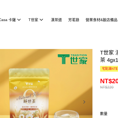
Casa 卡薩
T世家
漢茶道
芳茗錄
營業食材&飯店備品
T世家
茶 4gx
宅配滿NT$
NT$2
NT$220
數量