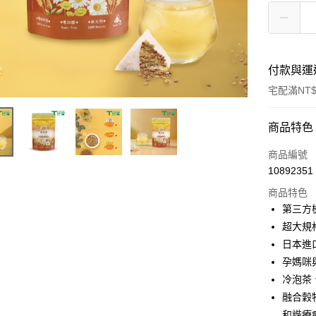
付款與運
宅配滿NT$
付款方式
商品特色
信用卡一
商品編號
10892351
信用卡分
商品特色
3 期 
第三方
合作金
超大規
LINE Pay
華南商
日本進
Apple Pay
上海商
孕媽咪
國泰世
冷泡茶
臺灣中
融合穀
匯豐（
運送方式
聯邦商
和諧療