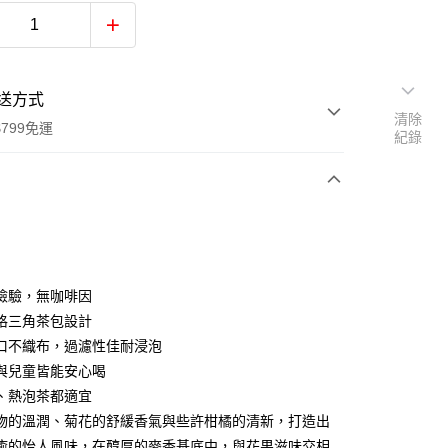
送方式
清除
799免運
紀錄
次付款
期付款
0 利率 每期
NT$66
21家銀行
檢驗，無咖啡因
庫商業銀行
第一商業銀行
格三角茶包設計
業銀行
彰化商業銀行
口不織布，過濾性佳耐浸泡
業儲蓄銀行
台北富邦商業銀行
與兒童皆能安心喝
華商業銀行
兆豐國際商業銀行
、熱泡茶都適宜
小企業銀行
台中商業銀行
物的溫潤、菊花的舒緩香氣與些許柑橘的清新，打造出
台灣）商業銀行
華泰商業銀行
業銀行
遠東國際商業銀行
癒的怡人風味，在醇厚的麥香基底中，與花果滋味交相