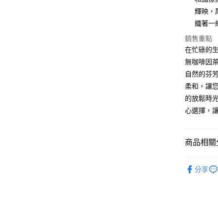
台灣本島
元大商
輝映，
玉山商
每筆NT$1
織著一
台新國
銷售重點
台灣樂
在忙碌的
無咖啡因
自然的芬
柔和，讓
的放鬆時
心選擇，
商品相關分
T世家
分享
商品分類
商品分類