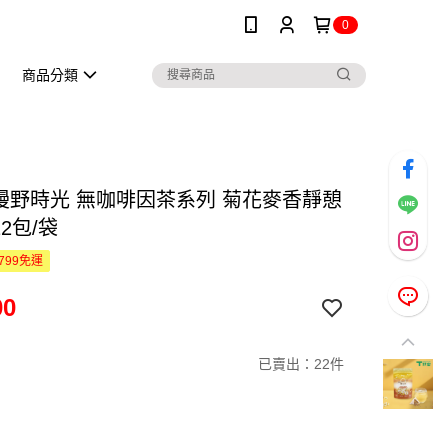
0
商品分類
 漫野時光 無咖啡因茶系列 菊花麥香靜憩
12包/袋
799免運
00
已賣出：22件