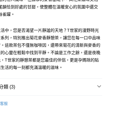
業銀行
永豐商業銀行
尾韻恰到好處的甘甜，使整體在溫暖安心的氛圍中還交
業銀行
星展（台灣）商業銀行
50，滿NT$799(含以上)免運費
絲雀躍。
際商業銀行
中國信託商業銀行
天信用卡公司
生活中，您是否渴望一片靜謐的天地？T世家的漫野時光
茶系列，特別推出菊花麥香靜憩茶，讓您在每一口中品味
芳。這款茶包不僅無咖啡因，還帶來菊花的清新與麥香的
您的心靈在輕鬆中找到平靜。不論是工作之餘，還是夜晚
光，T世家的靜憩茶都是您最佳的伴侶，更是孕媽咪的貼
讓生活的每一刻都充滿溫暖的滋味。
類 (3)
無咖啡因茶
客服
精美禮盒/禮品
無咖啡因茶